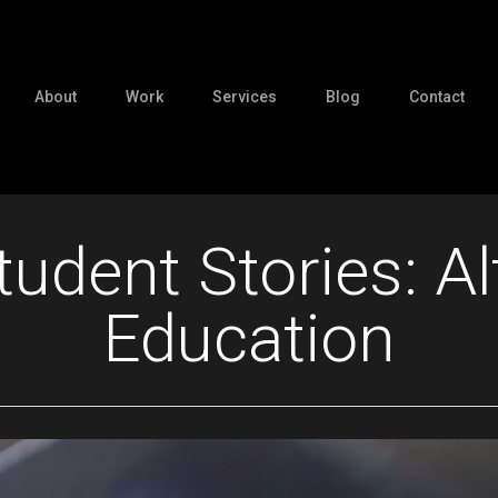
About
Work
Services
Blog
Contact
dent Stories: Al
Education