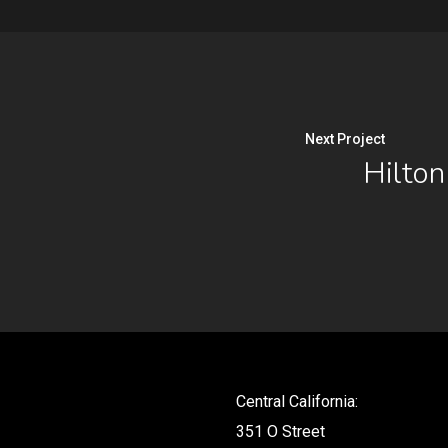
Next Project
Hilton
Central California:
351 O Street